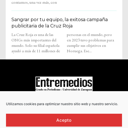
contamos, una vez más, con
Sangrar por tu equipo, la exitosa campaña
publicitaria de la Cruz Roja
La Cruz Roja es una de las
personas en el mundo, pero
ONGs más importantes del
en 2023 tuvo problemas para
mundo. Solo su filial española
cumplir sus objetivos en
ayudó a más de 11 millones de
Noruega. Ese...
COPYRIGHT © 2022
Utilizamos cookies para optimizar nuestro sitio web y nuestro servicio.
Acepto