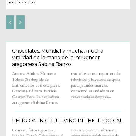
ENTREMEDIOS
Chocolates, Mundial y mucha, mucha
viralidad de la mano de la influencer
aragonesa Sabina Banzo
Autora: Ainhoa Montero
tras años como reportera de
Tolosa (Se despide de
televisión y locutora de spots
Entremedios con esta pieza.
para grandes marcas,
Gracias). Editora: Patricia
comenzó su andadura en
Gascón Vera. La periodista
redes sociales después...
zaragozana Sabina Banzo,
RELIGION IN CLUJ: LIVING IN THE ILLOGICAL
Con este fotorreportaje,
Letras y cierra también su
Jacobo García Ochoa pone el
etapa como colaborador de