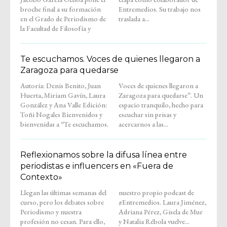
broche final a su formación
Entremedios. Su trabajo nos
en el Grado de Periodismo de
traslada a...
la Facultad de Filosofía y
Te escuchamos. Voces de quienes llegaron a
Zaragoza para quedarse
Autoría: Denis Benito, Juan
Voces de quienes llegaron a
Huerta, Miriam Gavín, Laura
Zaragoza para quedarse”. Un
González y Ana Valle Edición:
espacio tranquilo, hecho para
Toñi Nogales Bienvenidos y
escuchar sin prisas y
bienvenidas a “Te escuchamos.
acercarnos a las...
Reflexionamos sobre la difusa línea entre
periodistas e influencers en «Fuera de
Contexto»
Llegan las últimas semanas del
nuestro propio podcast de
curso, pero los debates sobre
#Entremedios. Laura Jiménez,
Periodismo y nuestra
Adriana Pérez, Gisela de Mur
profesión no cesan. Para ello,
y Natalia Rébola vuelve...