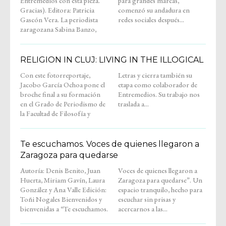
Entremedios con esta pieza.
para grandes marcas,
Gracias). Editora: Patricia
comenzó su andadura en
Gascón Vera. La periodista
redes sociales después...
zaragozana Sabina Banzo,
RELIGION IN CLUJ: LIVING IN THE ILLOGICAL
Con este fotorreportaje,
Letras y cierra también su
Jacobo García Ochoa pone el
etapa como colaborador de
broche final a su formación
Entremedios. Su trabajo nos
en el Grado de Periodismo de
traslada a...
la Facultad de Filosofía y
Te escuchamos. Voces de quienes llegaron a
Zaragoza para quedarse
Autoría: Denis Benito, Juan
Voces de quienes llegaron a
Huerta, Miriam Gavín, Laura
Zaragoza para quedarse”. Un
González y Ana Valle Edición:
espacio tranquilo, hecho para
Toñi Nogales Bienvenidos y
escuchar sin prisas y
bienvenidas a “Te escuchamos.
acercarnos a las...