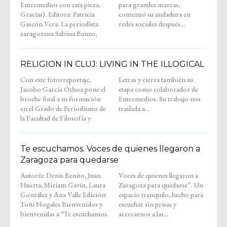
Entremedios con esta pieza.
para grandes marcas,
Gracias). Editora: Patricia
comenzó su andadura en
Gascón Vera. La periodista
redes sociales después...
zaragozana Sabina Banzo,
RELIGION IN CLUJ: LIVING IN THE ILLOGICAL
Con este fotorreportaje,
Letras y cierra también su
Jacobo García Ochoa pone el
etapa como colaborador de
broche final a su formación
Entremedios. Su trabajo nos
en el Grado de Periodismo de
traslada a...
la Facultad de Filosofía y
Te escuchamos. Voces de quienes llegaron a
Zaragoza para quedarse
Autoría: Denis Benito, Juan
Voces de quienes llegaron a
Huerta, Miriam Gavín, Laura
Zaragoza para quedarse”. Un
González y Ana Valle Edición:
espacio tranquilo, hecho para
Toñi Nogales Bienvenidos y
escuchar sin prisas y
bienvenidas a “Te escuchamos.
acercarnos a las...