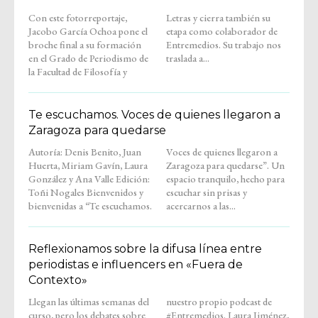
Con este fotorreportaje,
Letras y cierra también su
Jacobo García Ochoa pone el
etapa como colaborador de
broche final a su formación
Entremedios. Su trabajo nos
en el Grado de Periodismo de
traslada a...
la Facultad de Filosofía y
Te escuchamos. Voces de quienes llegaron a
Zaragoza para quedarse
Autoría: Denis Benito, Juan
Voces de quienes llegaron a
Huerta, Miriam Gavín, Laura
Zaragoza para quedarse”. Un
González y Ana Valle Edición:
espacio tranquilo, hecho para
Toñi Nogales Bienvenidos y
escuchar sin prisas y
bienvenidas a “Te escuchamos.
acercarnos a las...
Reflexionamos sobre la difusa línea entre
periodistas e influencers en «Fuera de
Contexto»
Llegan las últimas semanas del
nuestro propio podcast de
curso, pero los debates sobre
#Entremedios. Laura Jiménez,