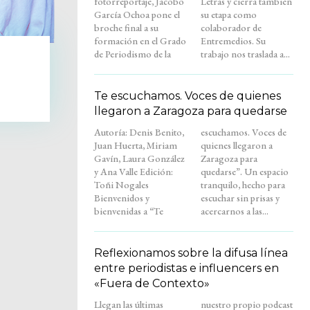
fotorreportaje, Jacobo
Letras y cierra también
García Ochoa pone el
su etapa como
broche final a su
colaborador de
formación en el Grado
Entremedios. Su
de Periodismo de la
trabajo nos traslada a...
Te escuchamos. Voces de quienes
llegaron a Zaragoza para quedarse
Autoría: Denis Benito,
escuchamos. Voces de
Juan Huerta, Miriam
quienes llegaron a
Gavín, Laura González
Zaragoza para
y Ana Valle Edición:
quedarse”. Un espacio
Toñi Nogales
tranquilo, hecho para
Bienvenidos y
escuchar sin prisas y
bienvenidas a “Te
acercarnos a las...
Reflexionamos sobre la difusa línea
entre periodistas e influencers en
«Fuera de Contexto»
Llegan las últimas
nuestro propio podcast