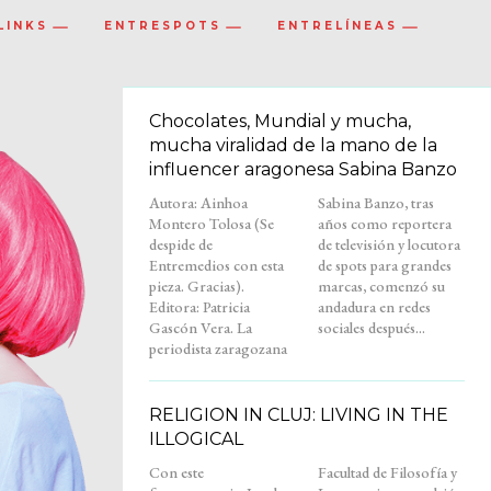
LINKS
ENTRESPOTS
ENTRELÍNEAS
Chocolates, Mundial y mucha,
mucha viralidad de la mano de la
influencer aragonesa Sabina Banzo
Autora: Ainhoa
Sabina Banzo, tras
Montero Tolosa (Se
años como reportera
despide de
de televisión y locutora
Entremedios con esta
de spots para grandes
pieza. Gracias).
marcas, comenzó su
Editora: Patricia
andadura en redes
Gascón Vera. La
sociales después...
periodista zaragozana
RELIGION IN CLUJ: LIVING IN THE
ILLOGICAL
Con este
Facultad de Filosofía y