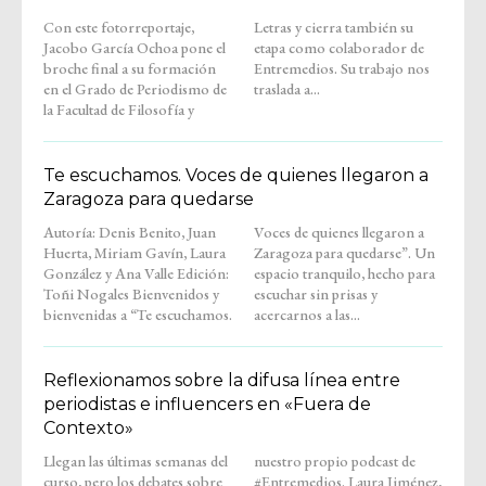
Con este fotorreportaje,
Letras y cierra también su
Jacobo García Ochoa pone el
etapa como colaborador de
broche final a su formación
Entremedios. Su trabajo nos
en el Grado de Periodismo de
traslada a...
la Facultad de Filosofía y
Te escuchamos. Voces de quienes llegaron a
Zaragoza para quedarse
Autoría: Denis Benito, Juan
Voces de quienes llegaron a
Huerta, Miriam Gavín, Laura
Zaragoza para quedarse”. Un
González y Ana Valle Edición:
espacio tranquilo, hecho para
Toñi Nogales Bienvenidos y
escuchar sin prisas y
bienvenidas a “Te escuchamos.
acercarnos a las...
Reflexionamos sobre la difusa línea entre
periodistas e influencers en «Fuera de
Contexto»
Llegan las últimas semanas del
nuestro propio podcast de
curso, pero los debates sobre
#Entremedios. Laura Jiménez,