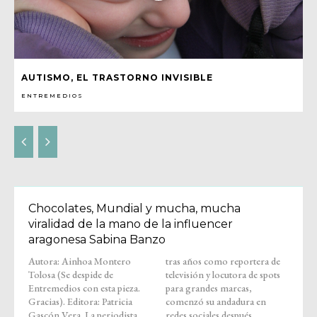
AUTISMO, EL TRASTORNO INVISIBLE
ENTREMEDIOS
Chocolates, Mundial y mucha, mucha
viralidad de la mano de la influencer
aragonesa Sabina Banzo
Autora: Ainhoa Montero
tras años como reportera de
Tolosa (Se despide de
televisión y locutora de spots
Entremedios con esta pieza.
para grandes marcas,
Gracias). Editora: Patricia
comenzó su andadura en
Gascón Vera. La periodista
redes sociales después...