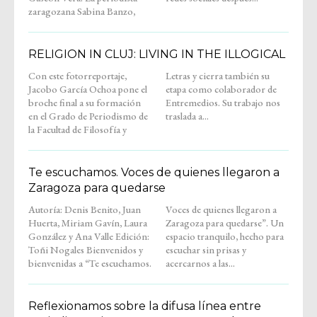
zaragozana Sabina Banzo,
RELIGION IN CLUJ: LIVING IN THE ILLOGICAL
Con este fotorreportaje,
Letras y cierra también su
Jacobo García Ochoa pone el
etapa como colaborador de
broche final a su formación
Entremedios. Su trabajo nos
en el Grado de Periodismo de
traslada a...
la Facultad de Filosofía y
Te escuchamos. Voces de quienes llegaron a
Zaragoza para quedarse
Autoría: Denis Benito, Juan
Voces de quienes llegaron a
Huerta, Miriam Gavín, Laura
Zaragoza para quedarse”. Un
González y Ana Valle Edición:
espacio tranquilo, hecho para
Toñi Nogales Bienvenidos y
escuchar sin prisas y
bienvenidas a “Te escuchamos.
acercarnos a las...
Reflexionamos sobre la difusa línea entre