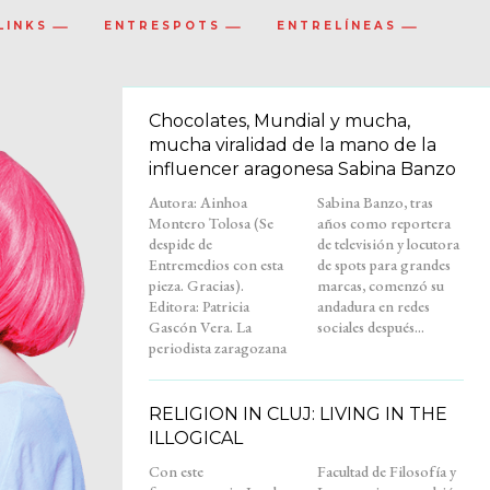
LINKS
ENTRESPOTS
ENTRELÍNEAS
Chocolates, Mundial y mucha,
mucha viralidad de la mano de la
influencer aragonesa Sabina Banzo
Autora: Ainhoa
Sabina Banzo, tras
Montero Tolosa (Se
años como reportera
despide de
de televisión y locutora
Entremedios con esta
de spots para grandes
pieza. Gracias).
marcas, comenzó su
Editora: Patricia
andadura en redes
Gascón Vera. La
sociales después...
periodista zaragozana
RELIGION IN CLUJ: LIVING IN THE
ILLOGICAL
Con este
Facultad de Filosofía y