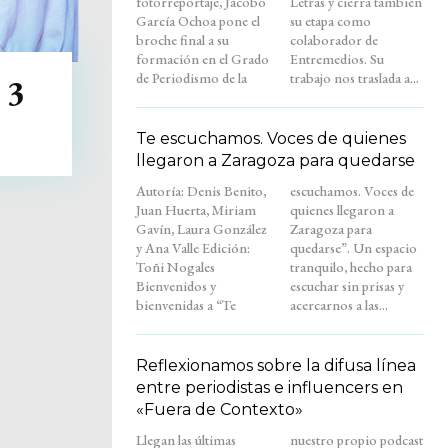
fotorreportaje, Jacobo
Letras y cierra también
García Ochoa pone el
su etapa como
broche final a su
colaborador de
formación en el Grado
Entremedios. Su
de Periodismo de la
trabajo nos traslada a...
 3
Te escuchamos. Voces de quienes
llegaron a Zaragoza para quedarse
Autoría: Denis Benito,
escuchamos. Voces de
Juan Huerta, Miriam
quienes llegaron a
Gavín, Laura González
Zaragoza para
y Ana Valle Edición:
quedarse”. Un espacio
Toñi Nogales
tranquilo, hecho para
Bienvenidos y
escuchar sin prisas y
bienvenidas a “Te
acercarnos a las...
Reflexionamos sobre la difusa línea
entre periodistas e influencers en
«Fuera de Contexto»
Llegan las últimas
nuestro propio podcast