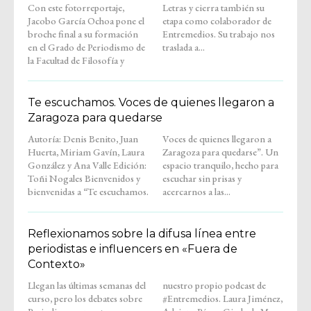
Con este fotorreportaje,
Letras y cierra también su
Jacobo García Ochoa pone el
etapa como colaborador de
broche final a su formación
Entremedios. Su trabajo nos
en el Grado de Periodismo de
traslada a...
la Facultad de Filosofía y
Te escuchamos. Voces de quienes llegaron a
Zaragoza para quedarse
Autoría: Denis Benito, Juan
Voces de quienes llegaron a
Huerta, Miriam Gavín, Laura
Zaragoza para quedarse”. Un
González y Ana Valle Edición:
espacio tranquilo, hecho para
Toñi Nogales Bienvenidos y
escuchar sin prisas y
bienvenidas a “Te escuchamos.
acercarnos a las...
Reflexionamos sobre la difusa línea entre
periodistas e influencers en «Fuera de
Contexto»
Llegan las últimas semanas del
nuestro propio podcast de
curso, pero los debates sobre
#Entremedios. Laura Jiménez,