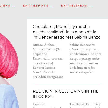
LINKS
ENTRESPOTS
ENTRELÍNEAS
Chocolates, Mundial y mucha,
mucha viralidad de la mano de la
influencer aragonesa Sabina Banzo
Autora: Ainhoa
Sabina Banzo, tras
Montero Tolosa (Se
años como reportera
despide de
de televisión y locutora
Entremedios con esta
de spots para grandes
pieza. Gracias).
marcas, comenzó su
Editora: Patricia
andadura en redes
Gascón Vera. La
sociales después...
periodista zaragozana
RELIGION IN CLUJ: LIVING IN THE
ILLOGICAL
Con este
Facultad de Filosofía y