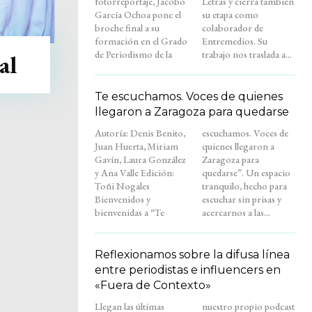
fotorreportaje, Jacobo
Letras y cierra también
García Ochoa pone el
su etapa como
broche final a su
colaborador de
formación en el Grado
Entremedios. Su
de Periodismo de la
trabajo nos traslada a...
al
Te escuchamos. Voces de quienes
llegaron a Zaragoza para quedarse
Autoría: Denis Benito,
escuchamos. Voces de
Juan Huerta, Miriam
quienes llegaron a
Gavín, Laura González
Zaragoza para
y Ana Valle Edición:
quedarse”. Un espacio
Toñi Nogales
tranquilo, hecho para
Bienvenidos y
escuchar sin prisas y
bienvenidas a “Te
acercarnos a las...
Reflexionamos sobre la difusa línea
entre periodistas e influencers en
«Fuera de Contexto»
Llegan las últimas
nuestro propio podcast