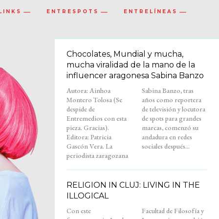
LINKS
ENTRESPOTS
ENTRELÍNEAS
Chocolates, Mundial y mucha,
mucha viralidad de la mano de la
influencer aragonesa Sabina Banzo
Autora: Ainhoa
Sabina Banzo, tras
Montero Tolosa (Se
años como reportera
despide de
de televisión y locutora
Entremedios con esta
de spots para grandes
pieza. Gracias).
marcas, comenzó su
Editora: Patricia
andadura en redes
Gascón Vera. La
sociales después...
periodista zaragozana
RELIGION IN CLUJ: LIVING IN THE
ILLOGICAL
Con este
Facultad de Filosofía y