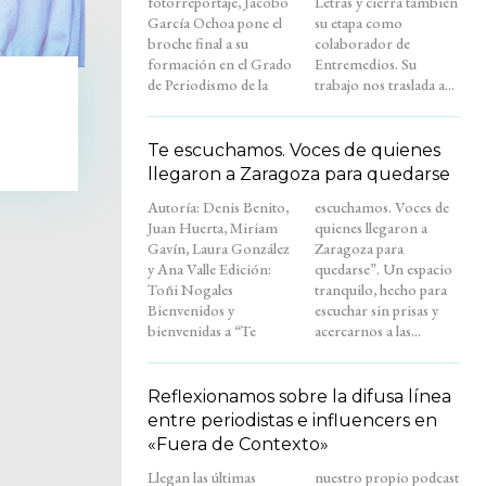
fotorreportaje, Jacobo
Letras y cierra también
García Ochoa pone el
su etapa como
broche final a su
colaborador de
formación en el Grado
Entremedios. Su
de Periodismo de la
trabajo nos traslada a...
Te escuchamos. Voces de quienes
llegaron a Zaragoza para quedarse
Autoría: Denis Benito,
escuchamos. Voces de
Juan Huerta, Miriam
quienes llegaron a
Gavín, Laura González
Zaragoza para
y Ana Valle Edición:
quedarse”. Un espacio
Toñi Nogales
tranquilo, hecho para
Bienvenidos y
escuchar sin prisas y
bienvenidas a “Te
acercarnos a las...
Reflexionamos sobre la difusa línea
entre periodistas e influencers en
«Fuera de Contexto»
Llegan las últimas
nuestro propio podcast