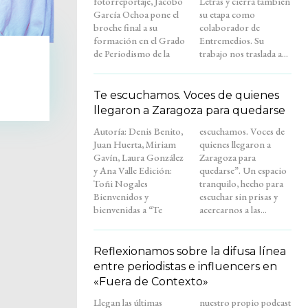
fotorreportaje, Jacobo
Letras y cierra también
García Ochoa pone el
su etapa como
broche final a su
colaborador de
formación en el Grado
Entremedios. Su
de Periodismo de la
trabajo nos traslada a...
Te escuchamos. Voces de quienes
llegaron a Zaragoza para quedarse
Autoría: Denis Benito,
escuchamos. Voces de
Juan Huerta, Miriam
quienes llegaron a
Gavín, Laura González
Zaragoza para
y Ana Valle Edición:
quedarse”. Un espacio
Toñi Nogales
tranquilo, hecho para
Bienvenidos y
escuchar sin prisas y
bienvenidas a “Te
acercarnos a las...
Reflexionamos sobre la difusa línea
entre periodistas e influencers en
«Fuera de Contexto»
Llegan las últimas
nuestro propio podcast