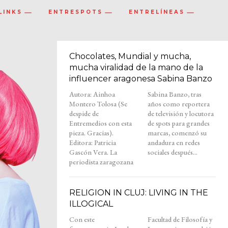
LINKS
ENTRESPOTS
ENTRELÍNEAS
Chocolates, Mundial y mucha,
mucha viralidad de la mano de la
influencer aragonesa Sabina Banzo
Autora: Ainhoa
Sabina Banzo, tras
Montero Tolosa (Se
años como reportera
despide de
de televisión y locutora
Entremedios con esta
de spots para grandes
pieza. Gracias).
marcas, comenzó su
Editora: Patricia
andadura en redes
Gascón Vera. La
sociales después...
periodista zaragozana
RELIGION IN CLUJ: LIVING IN THE
ILLOGICAL
Con este
Facultad de Filosofía y