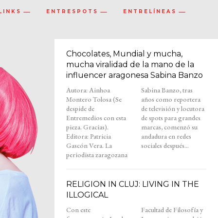
LINKS
ENTRESPOTS
ENTRELÍNEAS
Chocolates, Mundial y mucha,
mucha viralidad de la mano de la
influencer aragonesa Sabina Banzo
Autora: Ainhoa
Sabina Banzo, tras
Montero Tolosa (Se
años como reportera
despide de
de televisión y locutora
Entremedios con esta
de spots para grandes
pieza. Gracias).
marcas, comenzó su
Editora: Patricia
andadura en redes
Gascón Vera. La
sociales después...
periodista zaragozana
RELIGION IN CLUJ: LIVING IN THE
ILLOGICAL
Con este
Facultad de Filosofía y