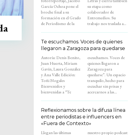
fotorreportaje, Jacobo
Letras y cierra también
García Ochoa pone el
su etapa como
broche final a su
colaborador de
formación en el Grado
Entremedios. Su
de Periodismo de la
trabajo nos traslada a...
da
Te escuchamos. Voces de quienes
llegaron a Zaragoza para quedarse
Autoría: Denis Benito,
escuchamos. Voces de
Juan Huerta, Miriam
quienes llegaron a
Gavín, Laura González
Zaragoza para
y Ana Valle Edición:
quedarse”. Un espacio
Toñi Nogales
tranquilo, hecho para
Bienvenidos y
escuchar sin prisas y
bienvenidas a “Te
acercarnos a las...
Reflexionamos sobre la difusa línea
entre periodistas e influencers en
«Fuera de Contexto»
Llegan las últimas
nuestro propio podcast