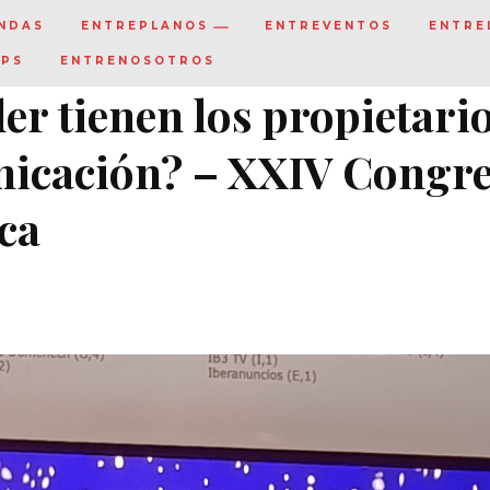
NDAS
ENTREPLANOS
ENTREVENTOS
ENTRE
IPS
ENTRENOSOTROS
er tienen los propietari
nicación? – XXIV Congr
ca