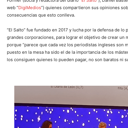
Former (socia y redactora del diario “
El Salto
”), Daniel Baste
web “
DigiMedios
”) quienes compartieron sus opiniones sobr
consecuencias que esto conlleva.
“El Salto” fue fundado en 2017 y lucha por la defensa de lo
grandes corporaciones, para lograr el objetivo de crear un
porque “parece que cada vez los periodistas ingleses son m
puesto en la mesa ha sido el de la importancia de los máster
los consiguen quienes lo pueden pagar, no son baratos ni s