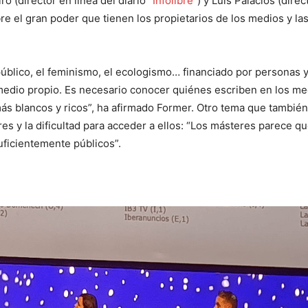
iro (director en línea del diario “
Infolibre
”) y Luis Palacios (direc
e el gran poder que tienen los propietarios de los medios y la
 público, el feminismo, el ecologismo… financiado por personas 
 medio propio. Es necesario conocer quiénes escriben en los me
ás blancos y ricos”, ha afirmado Former. Otro tema que también
es y la dificultad para acceder a ellos: “Los másteres parece qu
uficientemente públicos”.