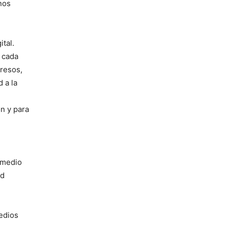
nos
tal.
 cada
presos,
 a la
n y para
 medio
ad
medios