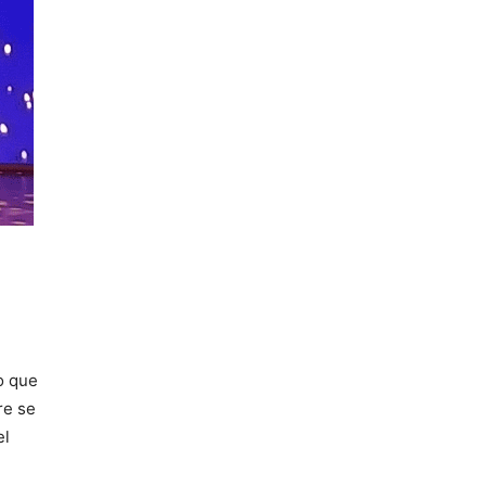
o que
re se
el