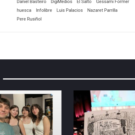
Daniel Basteiro
DigiMedios
El Salto
Gessami Former
huesca
Infolibre
Luis Palacios
Nazaret Parrilla
Pere Rusiñol