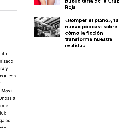
publicitaria de la Cruz
Roja
«Romper el plano», tu
nuevo pódcast sobre
cómo la ficción
transforma nuestra
realidad
entro
anizado
ra y
oza
, con
y
.
Mavi
 Ondas a
anuel
Club
gales.
rto.