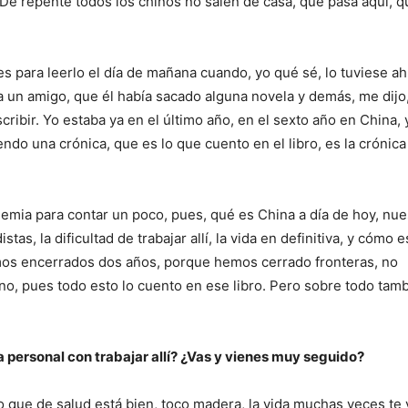
 De repente todos los chinos no salen de casa, qué pasa aquí, 
s para leerlo el día de mañana cuando, yo qué sé, lo tuviese ah
a un amigo, que él había sacado alguna novela y demás, me dijo,
cribir. Yo estaba ya en el último año, en el sexto año en China, y
ndo una crónica, que es lo que cuento en el libro, es la crónic
emia para contar un poco, pues, qué es China a día de hoy, nue
s, la dificultad de trabajar allí, la vida en definitiva, y cómo es
mos encerrados dos años, porque hemos cerrado fronteras, no
no, pues todo esto lo cuento en ese libro. Pero sobre todo tam
a personal con trabajar allí? ¿Vas y vienes muy seguido?
o que de salud está bien, toco madera, la vida muchas veces te 