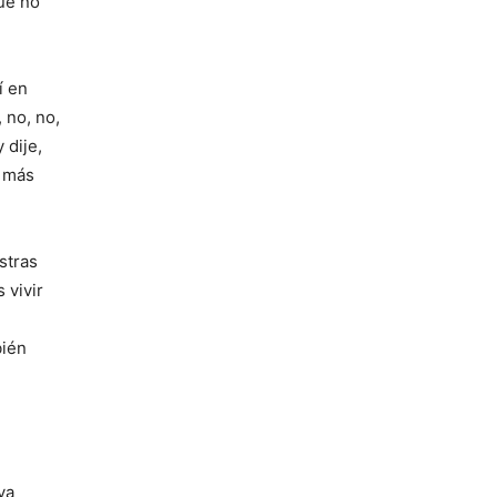
que no
í en
 no, no,
 dije,
a más
stras
 vivir
bién
va