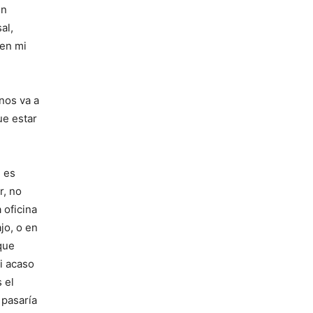
un
al,
 en mi
 nos va a
ue estar
 es
r, no
 oficina
jo, o en
que
i acaso
 el
 pasaría