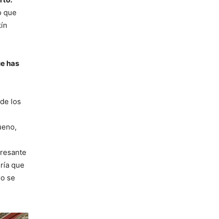
ro que
kín
ue has
de los
ueno,
eresante
ría que
no se