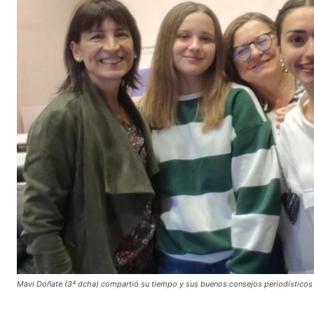
Mavi Doñate (3ª dcha) compartió su tiempo y sus buenos consejos periodísticos 