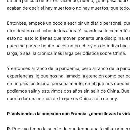
de una película de terror. Diciendo, bueno, ¿qué pasa aquí?
acaban de decir si hay muertos o no hay muertos, que todo.
Entonces, empecé un poco a escribir un diario personal, pue
otro destino o al cabo de los años. Y cuando se lo comenté 
esto no, esto lo tienes que mover, ponerte una disciplina, es
pues me parece bonito hacer un broche y en definitiva hacie
larga, o sea, la crónica más larga periodística sobre China.
Y entonces arranco de la pandemia, pero arrancó de la pand
experiencias, lo que nos ha llamado la atención como periodista
en un país tan lejano, personalmente, en el que nos queda
podíamos salir y estuvimos dos años sin salir de China. Bue
quería dar una mirada de lo que es China a día de hoy.
P. Volviendo a la conexión con Francia, ¿cómo llevas tu vid
R.
Pues yo tengo la suerte de que tengo una familia, primer