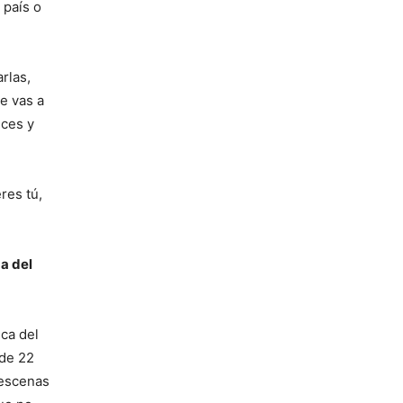
 país o
rlas,
e vas a
uces y
res tú,
a del
ca del
 de 22
 escenas