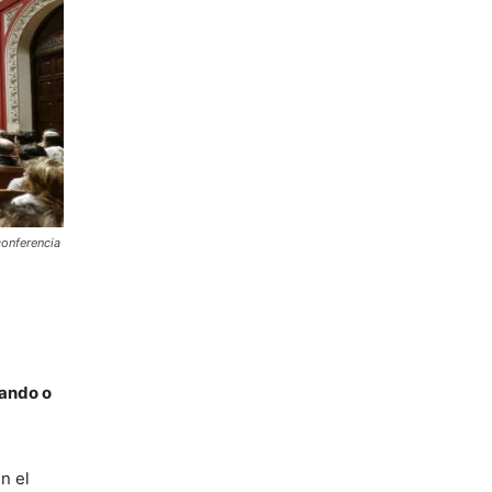
conferencia
jando o
n el