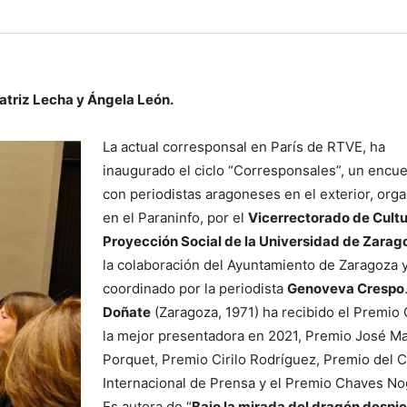
triz Lecha y Ángela León.
La actual corresponsal en París de RTVE, ha
inaugurado el ciclo “Corresponsales”, un encu
con periodistas aragoneses en el exterior, org
en el Paraninfo, por el
Vicerrectorado de Cultu
Proyección Social de la Universidad de Zarag
la colaboración del Ayuntamiento de Zaragoza 
coordinado por la periodista
Genoveva Crespo
Doñate
(Zaragoza, 1971) ha recibido el Premio
la mejor presentadora en 2021, Premio José M
Porquet, Premio Cirilo Rodríguez, Premio del 
Internacional de Prensa y el Premio Chaves No
Es autora de “
Bajo la mirada del dragón despie