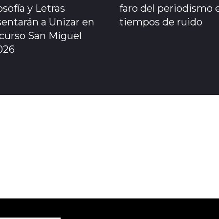
osofía y Letras
faro del periodismo 
sentarán a Unizar en
tiempos de ruido
ncurso San Miguel
026