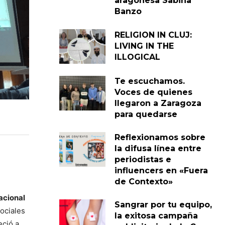
aragonesa Sabina
Banzo
RELIGION IN CLUJ:
LIVING IN THE
ILLOGICAL
Te escuchamos.
Voces de quienes
llegaron a Zaragoza
para quedarse
Reflexionamos sobre
la difusa línea entre
periodistas e
influencers en «Fuera
de Contexto»
acional
Sangrar por tu equipo,
Sociales
la exitosa campaña
eció a