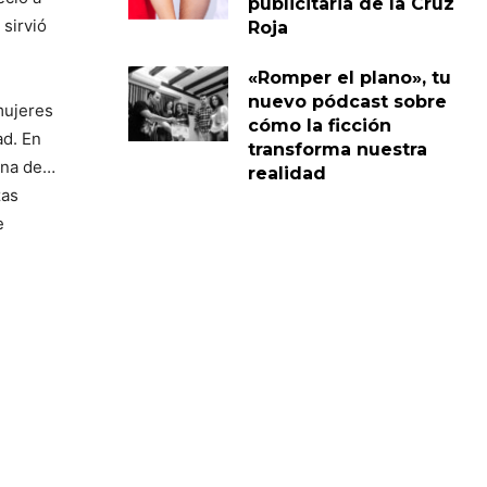
publicitaria de la Cruz
sirvió
Roja
«Romper el plano», tu
nuevo pódcast sobre
mujeres
cómo la ficción
ad. En
transforma nuestra
mana de…
realidad
zas
e