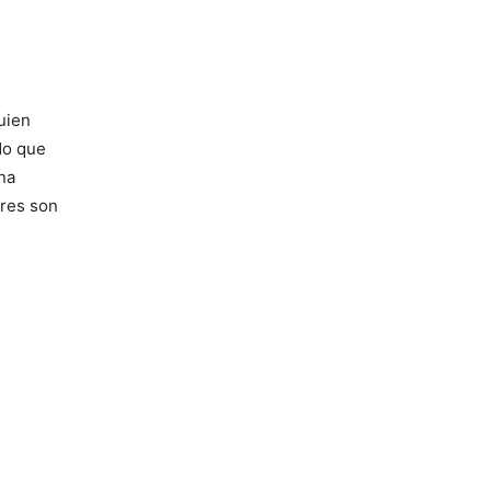
uien
ndo que
na
ores son