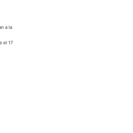
n a la
e el 17