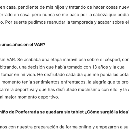
n casa, pendiente de mis hijos y tratando de hacer cosas nue
cerrado en casa, pero nunca se me pasó por la cabeza que podí
go. Por suerte pudimos reanudar la temporada y acabar sobre el
 unos años en el VAR?
sin VAR. Se acababa una etapa maravillosa sobre el césped, con
bitrando, una decisión que había tomado con 13 años y la cual
tomar en mi vida. He disfrutado cada día que me ponía las bota
Ese momento tenía sentimientos enfrentados, la alegría que te pr
carrera deportiva y que has disfrutado muchísimo con ello, y la o
 mi mejor momento deportivo.
niño de Ponferrada se quedara sin tablet ¿Cómo surgió la idea
íamos con nuestra preparación de forma online y empezaron a su