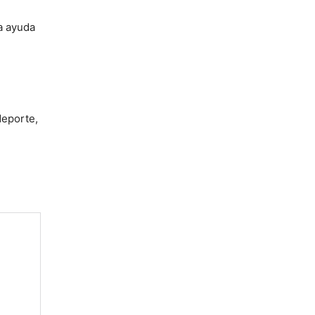
a ayuda
deporte,