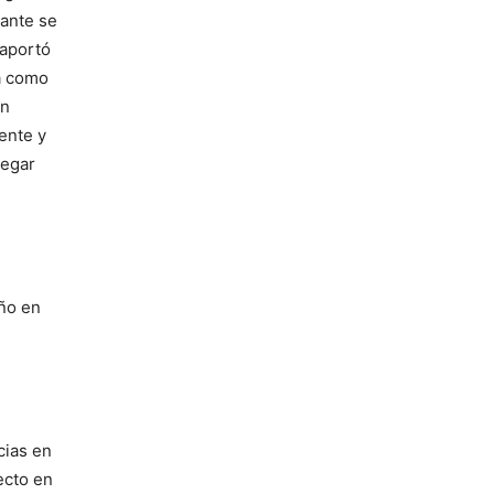
lante se
 aportó
ía como
en
ente y
legar
eño en
cias en
ecto en