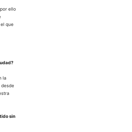
por ello
e
 el que
ciudad?
 la
e desde
estra
tido sin