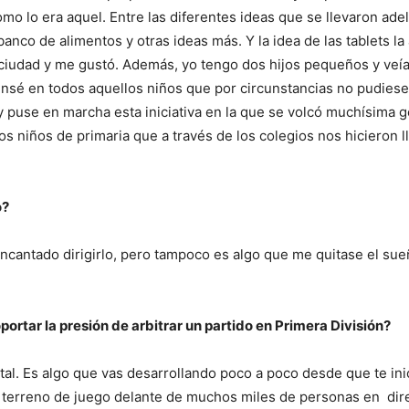
 lo era aquel. Entre las diferentes ideas que se llevaron ade
nco de alimentos y otras ideas más. Y la idea de las tablets la
u ciudad y me gustó. Además, yo tengo dos hijos pequeños y ve
pensé en todos aquellos niños que por circunstancias no pudies
 y puse en marcha esta iniciativa en la que se volcó muchísima g
os niños de primaria que a través de los colegios nos hicieron l
o?
ncantado dirigirlo, pero tampoco es algo que me quitase el su
ortar la presión de arbitrar un partido en Primera División?
al. Es algo que vas desarrollando poco a poco desde que te ini
 un terreno de juego delante de muchos miles de personas en dir