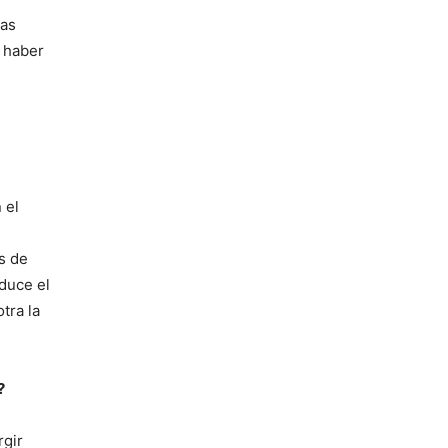
vas
a haber
 el
s de
oduce el
tra la
?
rgir