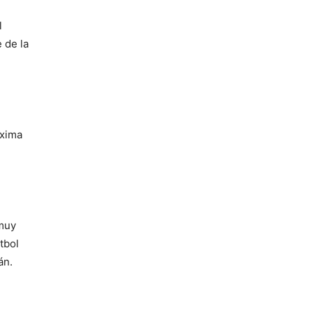
l
e de la
áxima
 muy
tbol
án.