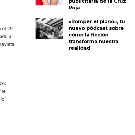
publicitaria de la Cruz
Roja
«Romper el plano», tu
nuevo pódcast sobre
 el 29
cómo la ficción
gado a
transforma nuestra
revista
realidad
zo.
 le
idí