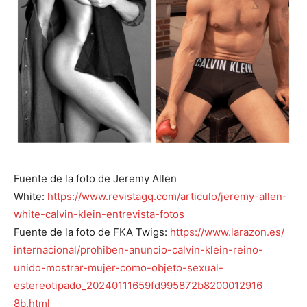
Fuente de la foto de Jeremy Allen
White:
https://www.revistagq.
com/articulo/jeremy-allen-
white-calvin-klein-entrevista-
fotos
Fuente de la foto de FKA Twigs:
https://www.larazon.es/
internacional/prohiben-
anuncio-calvin-klein-reino-
unido-mostrar-mujer-como-
objeto-sexual-
estereotipado_
20240111659fd995872b8200012916
8b.html