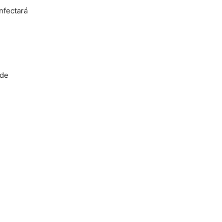
nfectará
 de