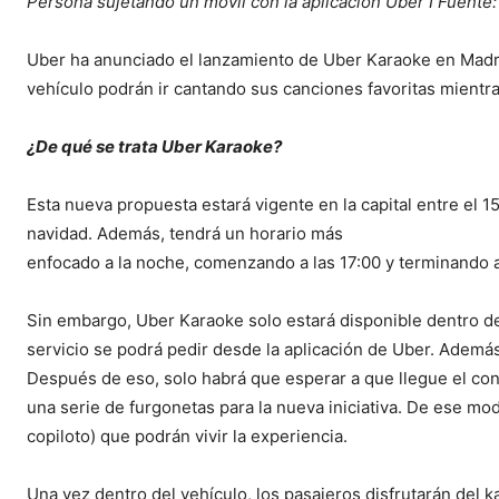
Persona sujetando un móvil con la aplicación Uber I Fuente
Uber ha anunciado el lanzamiento de Uber Karaoke en Madri
vehículo podrán ir cantando sus canciones favoritas mientra
¿De qué se trata Uber Karaoke?
Esta nueva propuesta estará vigente en la capital entre el 
navidad. Además, tendrá un horario más
enfocado a la noche, comenzando a las 17:00 y terminando a
Sin embargo, Uber Karaoke solo estará disponible dentro del
servicio se podrá pedir desde la aplicación de Uber. Además,
Después de eso, solo habrá que esperar a que llegue el co
una serie de furgonetas para la nueva iniciativa. De ese mo
copiloto) que podrán vivir la experiencia.
Una vez dentro del vehículo, los pasajeros disfrutarán del k