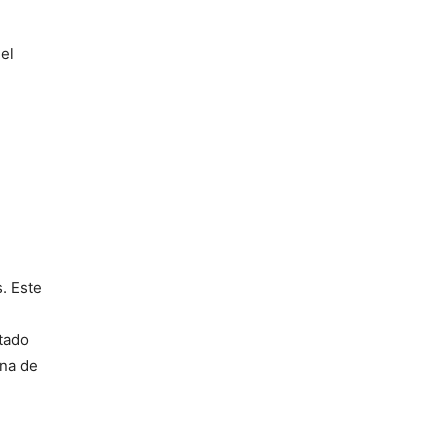
el
. Este
tado
una de