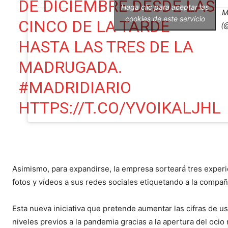
DE DICIEMBRE DESDE LAS
Haga clic para aceptar las
M
cookies de este servicio
CINCO DE LA TARDE
(
HASTA LAS TRES DE LA
MADRUGADA.
#MADRIDIARIO
HTTPS://T.CO/YVOIKALJHL
Asimismo, para expandirse, la empresa sorteará tres exper
fotos y vídeos a sus redes sociales etiquetando a la compañ
Esta nueva iniciativa que pretende aumentar las cifras de u
niveles previos a la pandemia gracias a la apertura del ocio