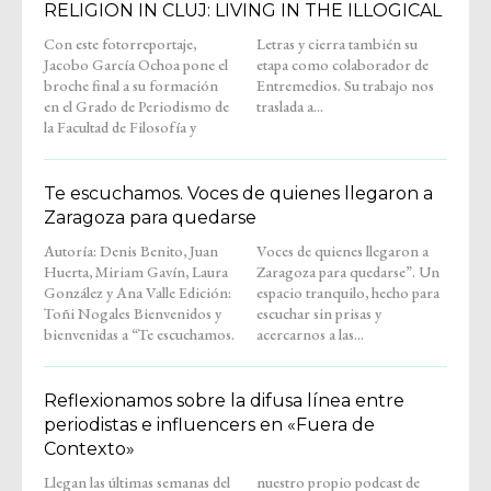
RELIGION IN CLUJ: LIVING IN THE ILLOGICAL
Con este fotorreportaje,
Letras y cierra también su
Jacobo García Ochoa pone el
etapa como colaborador de
broche final a su formación
Entremedios. Su trabajo nos
en el Grado de Periodismo de
traslada a...
la Facultad de Filosofía y
Te escuchamos. Voces de quienes llegaron a
Zaragoza para quedarse
Autoría: Denis Benito, Juan
Voces de quienes llegaron a
Huerta, Miriam Gavín, Laura
Zaragoza para quedarse”. Un
González y Ana Valle Edición:
espacio tranquilo, hecho para
Toñi Nogales Bienvenidos y
escuchar sin prisas y
bienvenidas a “Te escuchamos.
acercarnos a las...
Reflexionamos sobre la difusa línea entre
periodistas e influencers en «Fuera de
Contexto»
Llegan las últimas semanas del
nuestro propio podcast de