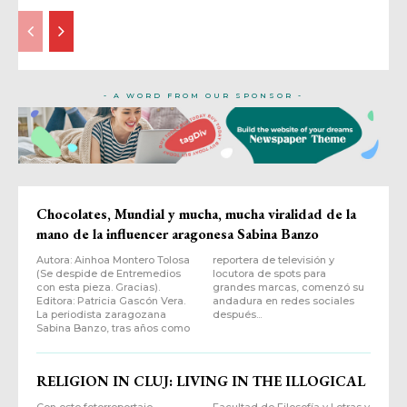
- A WORD FROM OUR SPONSOR -
Chocolates, Mundial y mucha, mucha viralidad de la
mano de la influencer aragonesa Sabina Banzo
Autora: Ainhoa Montero Tolosa
reportera de televisión y
(Se despide de Entremedios
locutora de spots para
con esta pieza. Gracias).
grandes marcas, comenzó su
Editora: Patricia Gascón Vera.
andadura en redes sociales
La periodista zaragozana
después...
Sabina Banzo, tras años como
RELIGION IN CLUJ: LIVING IN THE ILLOGICAL
Con este fotorreportaje,
Facultad de Filosofía y Letras y