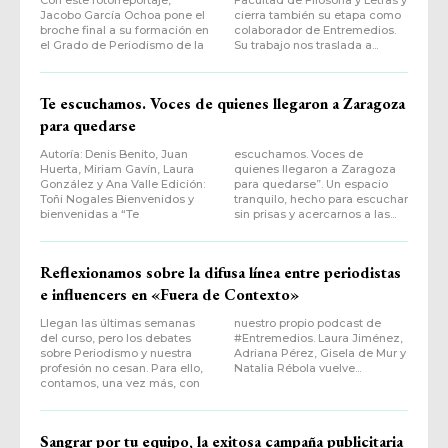
Jacobo García Ochoa pone el
cierra también su etapa como
broche final a su formación en
colaborador de Entremedios.
el Grado de Periodismo de la
Su trabajo nos traslada a...
Te escuchamos. Voces de quienes llegaron a Zaragoza
para quedarse
Autoría: Denis Benito, Juan
escuchamos. Voces de
Huerta, Miriam Gavín, Laura
quienes llegaron a Zaragoza
González y Ana Valle Edición:
para quedarse”. Un espacio
Toñi Nogales Bienvenidos y
tranquilo, hecho para escuchar
bienvenidas a “Te
sin prisas y acercarnos a las...
Reflexionamos sobre la difusa línea entre periodistas
e influencers en «Fuera de Contexto»
Llegan las últimas semanas
nuestro propio podcast de
del curso, pero los debates
#Entremedios. Laura Jiménez,
sobre Periodismo y nuestra
Adriana Pérez, Gisela de Mur y
profesión no cesan. Para ello,
Natalia Rébola vuelve...
contamos, una vez más, con
Sangrar por tu equipo, la exitosa campaña publicitaria