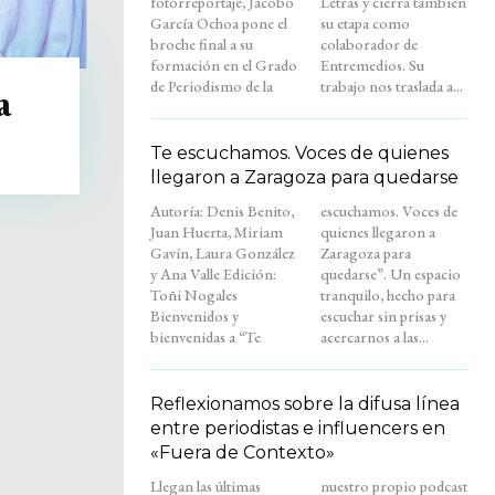
fotorreportaje, Jacobo
Letras y cierra también
García Ochoa pone el
su etapa como
broche final a su
colaborador de
formación en el Grado
Entremedios. Su
de Periodismo de la
trabajo nos traslada a...
a
Te escuchamos. Voces de quienes
llegaron a Zaragoza para quedarse
Autoría: Denis Benito,
escuchamos. Voces de
Juan Huerta, Miriam
quienes llegaron a
Gavín, Laura González
Zaragoza para
y Ana Valle Edición:
quedarse”. Un espacio
Toñi Nogales
tranquilo, hecho para
Bienvenidos y
escuchar sin prisas y
bienvenidas a “Te
acercarnos a las...
Reflexionamos sobre la difusa línea
entre periodistas e influencers en
«Fuera de Contexto»
Llegan las últimas
nuestro propio podcast