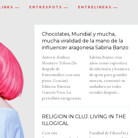
LINKS
ENTRESPOTS
ENTRELÍNEAS
Chocolates, Mundial y mucha,
mucha viralidad de la mano de la
influencer aragonesa Sabina Banzo
Autora: Ainhoa
Sabina Banzo, tras
Montero Tolosa (Se
años como reportera
despide de
de televisión y locutora
Entremedios con esta
de spots para grandes
pieza. Gracias).
marcas, comenzó su
Editora: Patricia
andadura en redes
Gascón Vera. La
sociales después...
periodista zaragozana
RELIGION IN CLUJ: LIVING IN THE
ILLOGICAL
Con este
Facultad de Filosofía y