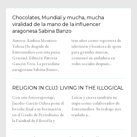
Chocolates, Mundial y mucha, mucha
viralidad de la mano de la influencer
aragonesa Sabina Banzo
Autora: Ainhoa Montero
tras años como reportera de
Tolosa (Se despide de
televisión y locutora de spots
Entremedios con esta pieza.
para grandes marcas,
Gracias). Editora: Patricia
comenzó su andadura en
Gascón Vera. La periodista
redes sociales después...
zaragozana Sabina Banzo,
RELIGION IN CLUJ: LIVING IN THE ILLOGICAL
Con este fotorreportaje,
Letras y cierra también su
Jacobo García Ochoa pone el
etapa como colaborador de
broche final a su formación
Entremedios. Su trabajo nos
en el Grado de Periodismo de
traslada a...
la Facultad de Filosofía y