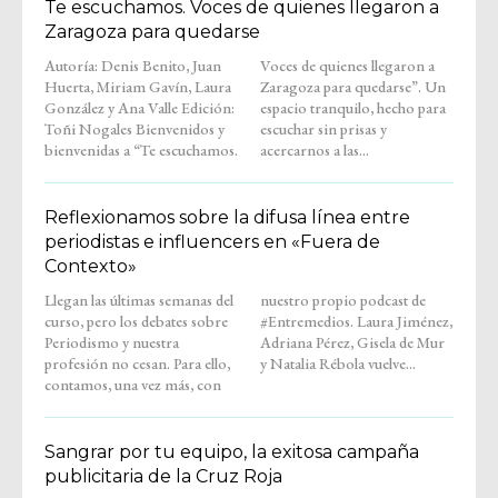
Te escuchamos. Voces de quienes llegaron a
Zaragoza para quedarse
Autoría: Denis Benito, Juan
Voces de quienes llegaron a
Huerta, Miriam Gavín, Laura
Zaragoza para quedarse”. Un
González y Ana Valle Edición:
espacio tranquilo, hecho para
Toñi Nogales Bienvenidos y
escuchar sin prisas y
bienvenidas a “Te escuchamos.
acercarnos a las...
Reflexionamos sobre la difusa línea entre
periodistas e influencers en «Fuera de
Contexto»
Llegan las últimas semanas del
nuestro propio podcast de
curso, pero los debates sobre
#Entremedios. Laura Jiménez,
Periodismo y nuestra
Adriana Pérez, Gisela de Mur
profesión no cesan. Para ello,
y Natalia Rébola vuelve...
contamos, una vez más, con
Sangrar por tu equipo, la exitosa campaña
publicitaria de la Cruz Roja