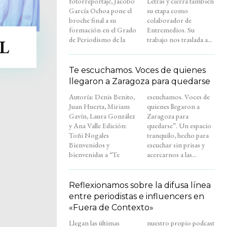
fotorreportaje, Jacobo
Letras y cierra también
García Ochoa pone el
su etapa como
broche final a su
colaborador de
formación en el Grado
Entremedios. Su
de Periodismo de la
trabajo nos traslada a...
L
Te escuchamos. Voces de quienes
llegaron a Zaragoza para quedarse
Autoría: Denis Benito,
escuchamos. Voces de
Juan Huerta, Miriam
quienes llegaron a
Gavín, Laura González
Zaragoza para
y Ana Valle Edición:
quedarse”. Un espacio
Toñi Nogales
tranquilo, hecho para
Bienvenidos y
escuchar sin prisas y
bienvenidas a “Te
acercarnos a las...
Reflexionamos sobre la difusa línea
entre periodistas e influencers en
«Fuera de Contexto»
Llegan las últimas
nuestro propio podcast