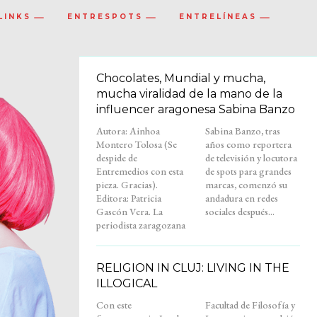
LINKS
ENTRESPOTS
ENTRELÍNEAS
Chocolates, Mundial y mucha,
mucha viralidad de la mano de la
influencer aragonesa Sabina Banzo
Autora: Ainhoa
Sabina Banzo, tras
Montero Tolosa (Se
años como reportera
despide de
de televisión y locutora
Entremedios con esta
de spots para grandes
pieza. Gracias).
marcas, comenzó su
Editora: Patricia
andadura en redes
Gascón Vera. La
sociales después...
periodista zaragozana
RELIGION IN CLUJ: LIVING IN THE
ILLOGICAL
Con este
Facultad de Filosofía y