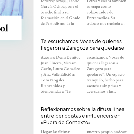
fotorreportaje, Jacobo
Letras y cierra también
García Ochoa pone el
su etapa como
broche final a su
colaborador de
formación en el Grado
Entremedios. Su
de Periodismo de la
trabajo nos traslada a...
ol
Te escuchamos. Voces de quienes
llegaron a Zaragoza para quedarse
Autoría: Denis Benito,
escuchamos. Voces de
Juan Huerta, Miriam
quienes llegaron a
Gavín, Laura González
Zaragoza para
y Ana Valle Edición:
quedarse”. Un espacio
Toñi Nogales
tranquilo, hecho para
Bienvenidos y
escuchar sin prisas y
bienvenidas a “Te
acercarnos a las...
Reflexionamos sobre la difusa línea
entre periodistas e influencers en
«Fuera de Contexto»
Llegan las últimas
nuestro propio podcast