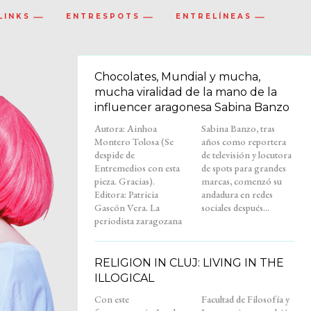
LINKS
ENTRESPOTS
ENTRELÍNEAS
Chocolates, Mundial y mucha,
mucha viralidad de la mano de la
influencer aragonesa Sabina Banzo
Autora: Ainhoa
Sabina Banzo, tras
Montero Tolosa (Se
años como reportera
despide de
de televisión y locutora
Entremedios con esta
de spots para grandes
pieza. Gracias).
marcas, comenzó su
Editora: Patricia
andadura en redes
Gascón Vera. La
sociales después...
periodista zaragozana
RELIGION IN CLUJ: LIVING IN THE
ILLOGICAL
Con este
Facultad de Filosofía y