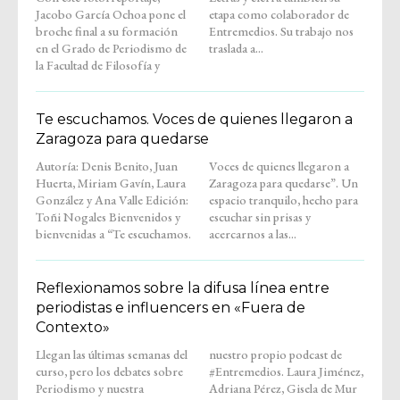
Jacobo García Ochoa pone el
etapa como colaborador de
broche final a su formación
Entremedios. Su trabajo nos
en el Grado de Periodismo de
traslada a...
la Facultad de Filosofía y
Te escuchamos. Voces de quienes llegaron a
Zaragoza para quedarse
Autoría: Denis Benito, Juan
Voces de quienes llegaron a
Huerta, Miriam Gavín, Laura
Zaragoza para quedarse”. Un
González y Ana Valle Edición:
espacio tranquilo, hecho para
Toñi Nogales Bienvenidos y
escuchar sin prisas y
bienvenidas a “Te escuchamos.
acercarnos a las...
Reflexionamos sobre la difusa línea entre
periodistas e influencers en «Fuera de
Contexto»
Llegan las últimas semanas del
nuestro propio podcast de
curso, pero los debates sobre
#Entremedios. Laura Jiménez,
Periodismo y nuestra
Adriana Pérez, Gisela de Mur