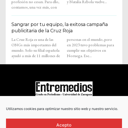
profesión no cesan. Para ello,
y Natalia Rébola vuelve...
contamos, una vez más, con
Sangrar por tu equipo, la exitosa campaña
publicitaria de la Cruz Roja
La Cruz Roja es una de las
personas en el mundo, pero
ONGs más importantes del
en 2023 tuvo problemas para
mundo. Solo su filial española
cumplir sus objetivos en
ayudó a más de 11 millones de
Noruega. Ese...
COPYRIGHT © 2022
Utilizamos cookies para optimizar nuestro sitio web y nuestro servicio.
Acepto