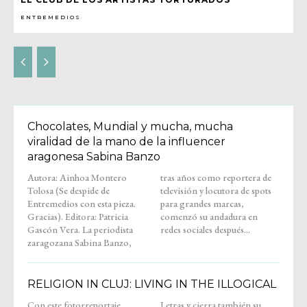
ENTREMEDIOS
Chocolates, Mundial y mucha, mucha
viralidad de la mano de la influencer
aragonesa Sabina Banzo
Autora: Ainhoa Montero
tras años como reportera de
Tolosa (Se despide de
televisión y locutora de spots
Entremedios con esta pieza.
para grandes marcas,
Gracias). Editora: Patricia
comenzó su andadura en
Gascón Vera. La periodista
redes sociales después...
zaragozana Sabina Banzo,
RELIGION IN CLUJ: LIVING IN THE ILLOGICAL
Con este fotorreportaje,
Letras y cierra también su