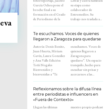
fotorreportaje, Jacobo
Letras y cierra también
García Ochoa pone el
su etapa como
broche final a su
colaborador de
formación en el Grado
Entremedios. Su
de Periodismo de la
trabajo nos traslada a...
ueva
Te escuchamos. Voces de quienes
llegaron a Zaragoza para quedarse
Autoría: Denis Benito,
escuchamos. Voces de
Juan Huerta, Miriam
quienes llegaron a
Gavín, Laura González
Zaragoza para
y Ana Valle Edición:
quedarse”. Un espacio
Toñi Nogales
tranquilo, hecho para
Bienvenidos y
escuchar sin prisas y
bienvenidas a “Te
acercarnos a las...
Reflexionamos sobre la difusa línea
entre periodistas e influencers en
«Fuera de Contexto»
Llegan las últimas
nuestro propio podcast