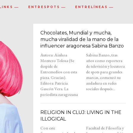
LINKS
ENTRESPOTS
ENTRELÍNEAS
Chocolates, Mundial y mucha,
mucha viralidad de la mano de la
influencer aragonesa Sabina Banzo
Autora: Ainhoa
Sabina Banzo, tras
Montero Tolosa (Se
años como reportera
despide de
de televisión y locutora
Entremedios con esta
de spots para grandes
pieza. Gracias).
marcas, comenzó su
Editora: Patricia
andadura en redes
Gascón Vera. La
sociales después...
periodista zaragozana
RELIGION IN CLUJ: LIVING IN THE
ILLOGICAL
Con este
Facultad de Filosofía y