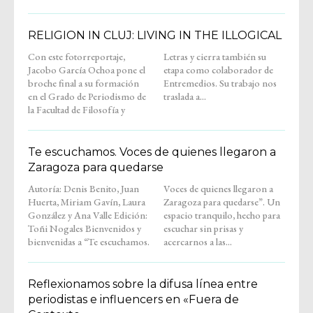
RELIGION IN CLUJ: LIVING IN THE ILLOGICAL
Con este fotorreportaje,
Letras y cierra también su
Jacobo García Ochoa pone el
etapa como colaborador de
broche final a su formación
Entremedios. Su trabajo nos
en el Grado de Periodismo de
traslada a...
la Facultad de Filosofía y
Te escuchamos. Voces de quienes llegaron a
Zaragoza para quedarse
Autoría: Denis Benito, Juan
Voces de quienes llegaron a
Huerta, Miriam Gavín, Laura
Zaragoza para quedarse”. Un
González y Ana Valle Edición:
espacio tranquilo, hecho para
Toñi Nogales Bienvenidos y
escuchar sin prisas y
bienvenidas a “Te escuchamos.
acercarnos a las...
Reflexionamos sobre la difusa línea entre
periodistas e influencers en «Fuera de