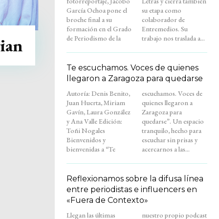
fotorreportaje, Jacobo
Letras y cierra también
García Ochoa pone el
su etapa como
broche final a su
colaborador de
formación en el Grado
Entremedios. Su
de Periodismo de la
trabajo nos traslada a...
rian
Te escuchamos. Voces de quienes
llegaron a Zaragoza para quedarse
Autoría: Denis Benito,
escuchamos. Voces de
Juan Huerta, Miriam
quienes llegaron a
Gavín, Laura González
Zaragoza para
y Ana Valle Edición:
quedarse”. Un espacio
Toñi Nogales
tranquilo, hecho para
Bienvenidos y
escuchar sin prisas y
bienvenidas a “Te
acercarnos a las...
Reflexionamos sobre la difusa línea
entre periodistas e influencers en
«Fuera de Contexto»
Llegan las últimas
nuestro propio podcast