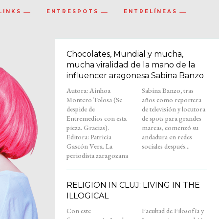
LINKS
ENTRESPOTS
ENTRELÍNEAS
Chocolates, Mundial y mucha,
mucha viralidad de la mano de la
influencer aragonesa Sabina Banzo
Autora: Ainhoa
Sabina Banzo, tras
Montero Tolosa (Se
años como reportera
despide de
de televisión y locutora
Entremedios con esta
de spots para grandes
pieza. Gracias).
marcas, comenzó su
Editora: Patricia
andadura en redes
Gascón Vera. La
sociales después...
periodista zaragozana
RELIGION IN CLUJ: LIVING IN THE
ILLOGICAL
Con este
Facultad de Filosofía y