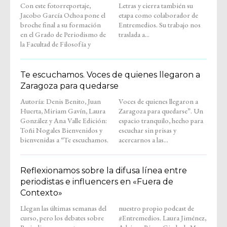
Con este fotorreportaje,
Letras y cierra también su
Jacobo García Ochoa pone el
etapa como colaborador de
broche final a su formación
Entremedios. Su trabajo nos
en el Grado de Periodismo de
traslada a...
la Facultad de Filosofía y
Te escuchamos. Voces de quienes llegaron a
Zaragoza para quedarse
Autoría: Denis Benito, Juan
Voces de quienes llegaron a
Huerta, Miriam Gavín, Laura
Zaragoza para quedarse”. Un
González y Ana Valle Edición:
espacio tranquilo, hecho para
Toñi Nogales Bienvenidos y
escuchar sin prisas y
bienvenidas a “Te escuchamos.
acercarnos a las...
Reflexionamos sobre la difusa línea entre
periodistas e influencers en «Fuera de
Contexto»
Llegan las últimas semanas del
nuestro propio podcast de
curso, pero los debates sobre
#Entremedios. Laura Jiménez,