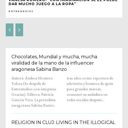
DAR MUCHO JUEGO A LA ROPA”
ENTREMEDIOS
Chocolates, Mundial y mucha, mucha
viralidad de la mano de la influencer
aragonesa Sabina Banzo
Autora: Ainhoa Montero
tras años como reportera de
Tolosa (Se despide de
televisión y locutora de spots
Entremedios con esta pieza.
para grandes marcas,
Gracias). Editora: Patricia
comenzó su andadura en
Gascón Vera. La periodista
redes sociales después...
zaragozana Sabina Banzo,
RELIGION IN CLUJ: LIVING IN THE ILLOGICAL