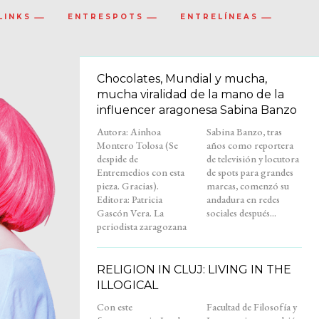
LINKS
ENTRESPOTS
ENTRELÍNEAS
Chocolates, Mundial y mucha,
mucha viralidad de la mano de la
influencer aragonesa Sabina Banzo
Autora: Ainhoa
Sabina Banzo, tras
Montero Tolosa (Se
años como reportera
despide de
de televisión y locutora
Entremedios con esta
de spots para grandes
pieza. Gracias).
marcas, comenzó su
Editora: Patricia
andadura en redes
Gascón Vera. La
sociales después...
periodista zaragozana
RELIGION IN CLUJ: LIVING IN THE
ILLOGICAL
Con este
Facultad de Filosofía y