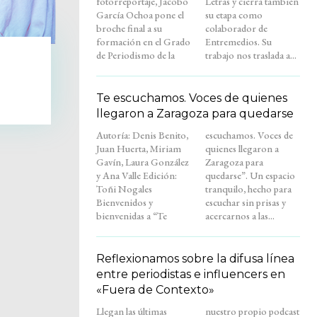
fotorreportaje, Jacobo
Letras y cierra también
García Ochoa pone el
su etapa como
broche final a su
colaborador de
formación en el Grado
Entremedios. Su
de Periodismo de la
trabajo nos traslada a...
Te escuchamos. Voces de quienes
llegaron a Zaragoza para quedarse
Autoría: Denis Benito,
escuchamos. Voces de
Juan Huerta, Miriam
quienes llegaron a
Gavín, Laura González
Zaragoza para
y Ana Valle Edición:
quedarse”. Un espacio
Toñi Nogales
tranquilo, hecho para
Bienvenidos y
escuchar sin prisas y
bienvenidas a “Te
acercarnos a las...
Reflexionamos sobre la difusa línea
entre periodistas e influencers en
«Fuera de Contexto»
Llegan las últimas
nuestro propio podcast