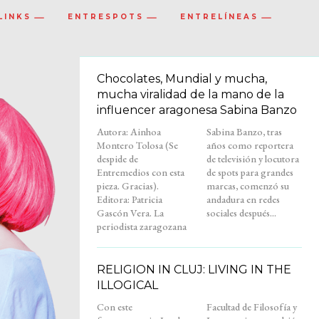
LINKS
ENTRESPOTS
ENTRELÍNEAS
Chocolates, Mundial y mucha,
mucha viralidad de la mano de la
influencer aragonesa Sabina Banzo
Autora: Ainhoa
Sabina Banzo, tras
Montero Tolosa (Se
años como reportera
despide de
de televisión y locutora
Entremedios con esta
de spots para grandes
pieza. Gracias).
marcas, comenzó su
Editora: Patricia
andadura en redes
Gascón Vera. La
sociales después...
periodista zaragozana
RELIGION IN CLUJ: LIVING IN THE
ILLOGICAL
Con este
Facultad de Filosofía y