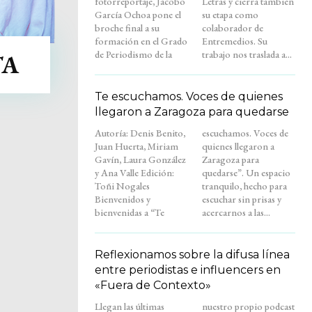
fotorreportaje, Jacobo
Letras y cierra también
García Ochoa pone el
su etapa como
broche final a su
colaborador de
formación en el Grado
Entremedios. Su
de Periodismo de la
trabajo nos traslada a...
TA
Te escuchamos. Voces de quienes
llegaron a Zaragoza para quedarse
Autoría: Denis Benito,
escuchamos. Voces de
Juan Huerta, Miriam
quienes llegaron a
Gavín, Laura González
Zaragoza para
y Ana Valle Edición:
quedarse”. Un espacio
Toñi Nogales
tranquilo, hecho para
Bienvenidos y
escuchar sin prisas y
bienvenidas a “Te
acercarnos a las...
Reflexionamos sobre la difusa línea
entre periodistas e influencers en
«Fuera de Contexto»
Llegan las últimas
nuestro propio podcast