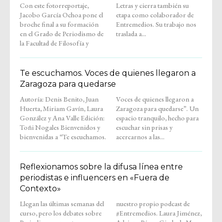
Con este fotorreportaje,
Letras y cierra también su
Jacobo García Ochoa pone el
etapa como colaborador de
broche final a su formación
Entremedios. Su trabajo nos
en el Grado de Periodismo de
traslada a...
la Facultad de Filosofía y
Te escuchamos. Voces de quienes llegaron a
Zaragoza para quedarse
Autoría: Denis Benito, Juan
Voces de quienes llegaron a
Huerta, Miriam Gavín, Laura
Zaragoza para quedarse”. Un
González y Ana Valle Edición:
espacio tranquilo, hecho para
Toñi Nogales Bienvenidos y
escuchar sin prisas y
bienvenidas a “Te escuchamos.
acercarnos a las...
Reflexionamos sobre la difusa línea entre
periodistas e influencers en «Fuera de
Contexto»
Llegan las últimas semanas del
nuestro propio podcast de
curso, pero los debates sobre
#Entremedios. Laura Jiménez,