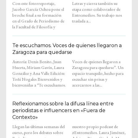
Con este fotorreportaje,
Letras y cierra también su
Jacobo García Ochoa pone el
etapa como colaborador de
broche final a su formación
Entremedios. Su trabajo nos
en el Grado de Periodismo de
traslada a...
la Facultad de Filosofía y
Te escuchamos. Voces de quienes llegaron a
Zaragoza para quedarse
Autoría: Denis Benito, Juan
Voces de quienes llegaron a
Huerta, Miriam Gavín, Laura
Zaragoza para quedarse”. Un
González y Ana Valle Edición:
espacio tranquilo, hecho para
Toñi Nogales Bienvenidos y
escuchar sin prisas y
bienvenidas a “Te escuchamos.
acercarnos a las...
Reflexionamos sobre la difusa línea entre
periodistas e influencers en «Fuera de
Contexto»
Llegan las últimas semanas del
nuestro propio podcast de
curso, pero los debates sobre
#Entremedios. Laura Jiménez,