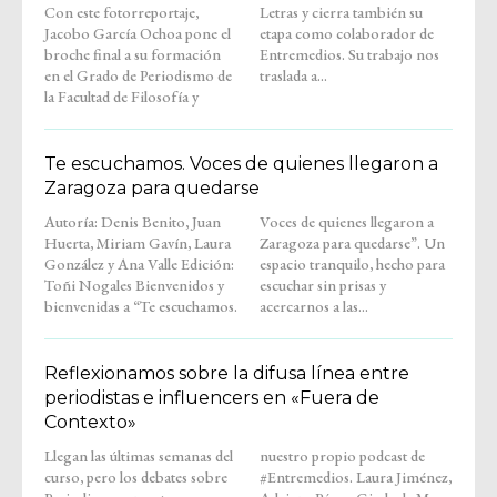
Con este fotorreportaje,
Letras y cierra también su
Jacobo García Ochoa pone el
etapa como colaborador de
broche final a su formación
Entremedios. Su trabajo nos
en el Grado de Periodismo de
traslada a...
la Facultad de Filosofía y
Te escuchamos. Voces de quienes llegaron a
Zaragoza para quedarse
Autoría: Denis Benito, Juan
Voces de quienes llegaron a
Huerta, Miriam Gavín, Laura
Zaragoza para quedarse”. Un
González y Ana Valle Edición:
espacio tranquilo, hecho para
Toñi Nogales Bienvenidos y
escuchar sin prisas y
bienvenidas a “Te escuchamos.
acercarnos a las...
Reflexionamos sobre la difusa línea entre
periodistas e influencers en «Fuera de
Contexto»
Llegan las últimas semanas del
nuestro propio podcast de
curso, pero los debates sobre
#Entremedios. Laura Jiménez,