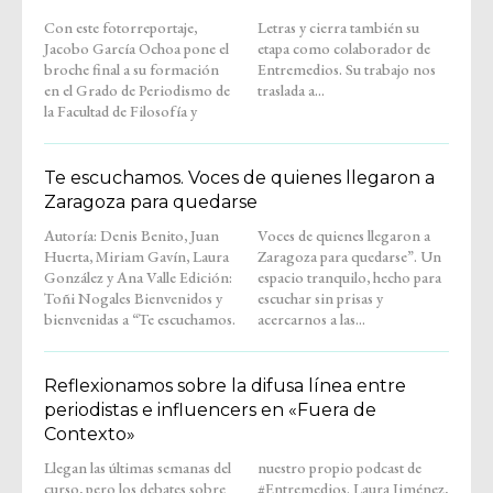
Con este fotorreportaje,
Letras y cierra también su
Jacobo García Ochoa pone el
etapa como colaborador de
broche final a su formación
Entremedios. Su trabajo nos
en el Grado de Periodismo de
traslada a...
la Facultad de Filosofía y
Te escuchamos. Voces de quienes llegaron a
Zaragoza para quedarse
Autoría: Denis Benito, Juan
Voces de quienes llegaron a
Huerta, Miriam Gavín, Laura
Zaragoza para quedarse”. Un
González y Ana Valle Edición:
espacio tranquilo, hecho para
Toñi Nogales Bienvenidos y
escuchar sin prisas y
bienvenidas a “Te escuchamos.
acercarnos a las...
Reflexionamos sobre la difusa línea entre
periodistas e influencers en «Fuera de
Contexto»
Llegan las últimas semanas del
nuestro propio podcast de
curso, pero los debates sobre
#Entremedios. Laura Jiménez,