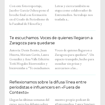
Con este fotorreportaje,
Letras y cierra también su
Jacobo García Ochoa pone el
etapa como colaborador de
broche final a su formación
Entremedios. Su trabajo nos
en el Grado de Periodismo de
traslada a...
la Facultad de Filosofía y
Te escuchamos. Voces de quienes llegaron a
Zaragoza para quedarse
Autoría: Denis Benito, Juan
Voces de quienes llegaron a
Huerta, Miriam Gavín, Laura
Zaragoza para quedarse”. Un
González y Ana Valle Edición:
espacio tranquilo, hecho para
Toñi Nogales Bienvenidos y
escuchar sin prisas y
bienvenidas a “Te escuchamos.
acercarnos a las...
Reflexionamos sobre la difusa línea entre
periodistas e influencers en «Fuera de
Contexto»
Llegan las últimas semanas del
nuestro propio podcast de
curso, pero los debates sobre
#Entremedios. Laura Jiménez,