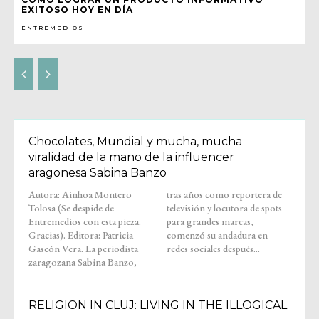
EXITOSO HOY EN DÍA
ENTREMEDIOS
Chocolates, Mundial y mucha, mucha
viralidad de la mano de la influencer
aragonesa Sabina Banzo
Autora: Ainhoa Montero
tras años como reportera de
Tolosa (Se despide de
televisión y locutora de spots
Entremedios con esta pieza.
para grandes marcas,
Gracias). Editora: Patricia
comenzó su andadura en
Gascón Vera. La periodista
redes sociales después...
zaragozana Sabina Banzo,
RELIGION IN CLUJ: LIVING IN THE ILLOGICAL