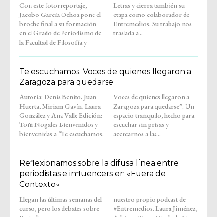
Con este fotorreportaje,
Letras y cierra también su
Jacobo García Ochoa pone el
etapa como colaborador de
broche final a su formación
Entremedios. Su trabajo nos
en el Grado de Periodismo de
traslada a...
la Facultad de Filosofía y
Te escuchamos. Voces de quienes llegaron a
Zaragoza para quedarse
Autoría: Denis Benito, Juan
Voces de quienes llegaron a
Huerta, Miriam Gavín, Laura
Zaragoza para quedarse”. Un
González y Ana Valle Edición:
espacio tranquilo, hecho para
Toñi Nogales Bienvenidos y
escuchar sin prisas y
bienvenidas a “Te escuchamos.
acercarnos a las...
Reflexionamos sobre la difusa línea entre
periodistas e influencers en «Fuera de
Contexto»
Llegan las últimas semanas del
nuestro propio podcast de
curso, pero los debates sobre
#Entremedios. Laura Jiménez,