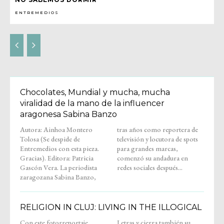
ENTREMEDIOS
Chocolates, Mundial y mucha, mucha
viralidad de la mano de la influencer
aragonesa Sabina Banzo
Autora: Ainhoa Montero
tras años como reportera de
Tolosa (Se despide de
televisión y locutora de spots
Entremedios con esta pieza.
para grandes marcas,
Gracias). Editora: Patricia
comenzó su andadura en
Gascón Vera. La periodista
redes sociales después...
zaragozana Sabina Banzo,
RELIGION IN CLUJ: LIVING IN THE ILLOGICAL
Con este fotorreportaje,
Letras y cierra también su