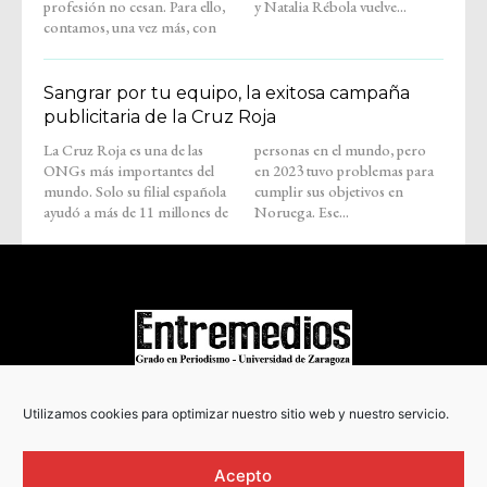
profesión no cesan. Para ello,
y Natalia Rébola vuelve...
contamos, una vez más, con
Sangrar por tu equipo, la exitosa campaña
publicitaria de la Cruz Roja
La Cruz Roja es una de las
personas en el mundo, pero
ONGs más importantes del
en 2023 tuvo problemas para
mundo. Solo su filial española
cumplir sus objetivos en
ayudó a más de 11 millones de
Noruega. Ese...
COPYRIGHT © 2022
Utilizamos cookies para optimizar nuestro sitio web y nuestro servicio.
Acepto