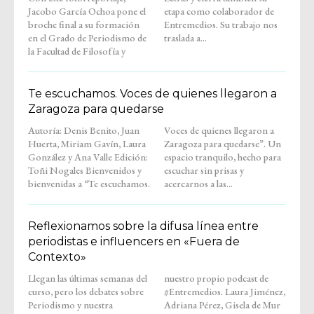
Jacobo García Ochoa pone el
etapa como colaborador de
broche final a su formación
Entremedios. Su trabajo nos
en el Grado de Periodismo de
traslada a...
la Facultad de Filosofía y
Te escuchamos. Voces de quienes llegaron a
Zaragoza para quedarse
Autoría: Denis Benito, Juan
Voces de quienes llegaron a
Huerta, Miriam Gavín, Laura
Zaragoza para quedarse”. Un
González y Ana Valle Edición:
espacio tranquilo, hecho para
Toñi Nogales Bienvenidos y
escuchar sin prisas y
bienvenidas a “Te escuchamos.
acercarnos a las...
Reflexionamos sobre la difusa línea entre
periodistas e influencers en «Fuera de
Contexto»
Llegan las últimas semanas del
nuestro propio podcast de
curso, pero los debates sobre
#Entremedios. Laura Jiménez,
Periodismo y nuestra
Adriana Pérez, Gisela de Mur