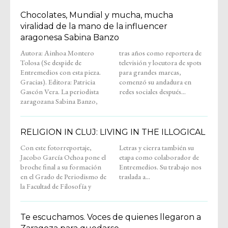
Chocolates, Mundial y mucha, mucha
viralidad de la mano de la influencer
aragonesa Sabina Banzo
Autora: Ainhoa Montero
tras años como reportera de
Tolosa (Se despide de
televisión y locutora de spots
Entremedios con esta pieza.
para grandes marcas,
Gracias). Editora: Patricia
comenzó su andadura en
Gascón Vera. La periodista
redes sociales después...
zaragozana Sabina Banzo,
RELIGION IN CLUJ: LIVING IN THE ILLOGICAL
Con este fotorreportaje,
Letras y cierra también su
Jacobo García Ochoa pone el
etapa como colaborador de
broche final a su formación
Entremedios. Su trabajo nos
en el Grado de Periodismo de
traslada a...
la Facultad de Filosofía y
Te escuchamos. Voces de quienes llegaron a