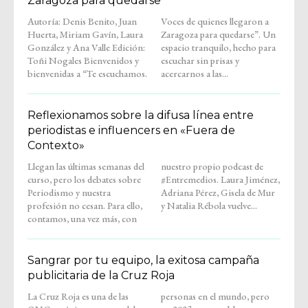
Zaragoza para quedarse
Autoría: Denis Benito, Juan
Voces de quienes llegaron a
Huerta, Miriam Gavín, Laura
Zaragoza para quedarse”. Un
González y Ana Valle Edición:
espacio tranquilo, hecho para
Toñi Nogales Bienvenidos y
escuchar sin prisas y
bienvenidas a “Te escuchamos.
acercarnos a las...
Reflexionamos sobre la difusa línea entre
periodistas e influencers en «Fuera de
Contexto»
Llegan las últimas semanas del
nuestro propio podcast de
curso, pero los debates sobre
#Entremedios. Laura Jiménez,
Periodismo y nuestra
Adriana Pérez, Gisela de Mur
profesión no cesan. Para ello,
y Natalia Rébola vuelve...
contamos, una vez más, con
Sangrar por tu equipo, la exitosa campaña
publicitaria de la Cruz Roja
La Cruz Roja es una de las
personas en el mundo, pero