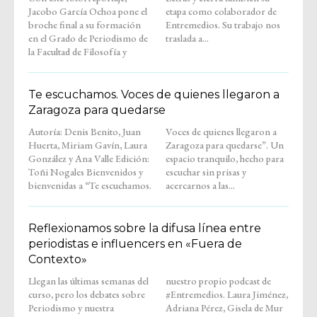
Jacobo García Ochoa pone el
etapa como colaborador de
broche final a su formación
Entremedios. Su trabajo nos
en el Grado de Periodismo de
traslada a...
la Facultad de Filosofía y
Te escuchamos. Voces de quienes llegaron a
Zaragoza para quedarse
Autoría: Denis Benito, Juan
Voces de quienes llegaron a
Huerta, Miriam Gavín, Laura
Zaragoza para quedarse”. Un
González y Ana Valle Edición:
espacio tranquilo, hecho para
Toñi Nogales Bienvenidos y
escuchar sin prisas y
bienvenidas a “Te escuchamos.
acercarnos a las...
Reflexionamos sobre la difusa línea entre
periodistas e influencers en «Fuera de
Contexto»
Llegan las últimas semanas del
nuestro propio podcast de
curso, pero los debates sobre
#Entremedios. Laura Jiménez,
Periodismo y nuestra
Adriana Pérez, Gisela de Mur