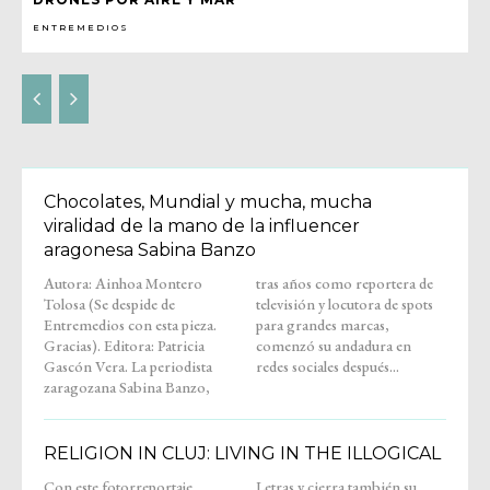
ENTREMEDIOS
Chocolates, Mundial y mucha, mucha
viralidad de la mano de la influencer
aragonesa Sabina Banzo
Autora: Ainhoa Montero
tras años como reportera de
Tolosa (Se despide de
televisión y locutora de spots
Entremedios con esta pieza.
para grandes marcas,
Gracias). Editora: Patricia
comenzó su andadura en
Gascón Vera. La periodista
redes sociales después...
zaragozana Sabina Banzo,
RELIGION IN CLUJ: LIVING IN THE ILLOGICAL
Con este fotorreportaje,
Letras y cierra también su