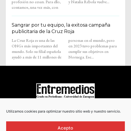
profesión no cesan. Para ello,
y Natalia Rébola vuelve...
contamos, una vez más, con
Sangrar por tu equipo, la exitosa campaña
publicitaria de la Cruz Roja
La Cruz Roja es una de las
personas en el mundo, pero
ONGs más importantes del
en 2023 tuvo problemas para
mundo. Solo su filial española
cumplir sus objetivos en
ayudó a más de 11 millones de
Noruega. Ese...
COPYRIGHT © 2022
Utilizamos cookies para optimizar nuestro sitio web y nuestro servicio.
Acepto