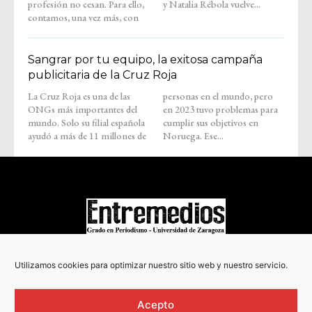
profesión no cesan. Para ello,
y Natalia Rébola vuelve...
contamos, una vez más, con
Sangrar por tu equipo, la exitosa campaña
publicitaria de la Cruz Roja
La Cruz Roja es una de las
personas en el mundo, pero
ONGs más importantes del
en 2023 tuvo problemas para
mundo. Solo su filial española
cumplir sus objetivos en
ayudó a más de 11 millones de
Noruega. Ese...
COPYRIGHT © 2022
Utilizamos cookies para optimizar nuestro sitio web y nuestro servicio.
Acepto