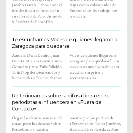
Jacobo García Ochoa pone el
etapa como colaborador de
broche final a su formación
Entremedios. Su trabajo nos
en el Grado de Periodismo de
traslada a...
la Facultad de Filosofía y
Te escuchamos. Voces de quienes llegaron a
Zaragoza para quedarse
Autoría: Denis Benito, Juan
Voces de quienes llegaron a
Huerta, Miriam Gavín, Laura
Zaragoza para quedarse”. Un
González y Ana Valle Edición:
espacio tranquilo, hecho para
Toñi Nogales Bienvenidos y
escuchar sin prisas y
bienvenidas a “Te escuchamos.
acercarnos a las...
Reflexionamos sobre la difusa línea entre
periodistas e influencers en «Fuera de
Contexto»
Llegan las últimas semanas del
nuestro propio podcast de
curso, pero los debates sobre
#Entremedios. Laura Jiménez,
Periodismo y nuestra
Adriana Pérez, Gisela de Mur