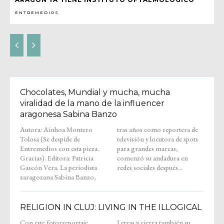
ENTREMEDIOS
Chocolates, Mundial y mucha, mucha
viralidad de la mano de la influencer
aragonesa Sabina Banzo
Autora: Ainhoa Montero
tras años como reportera de
Tolosa (Se despide de
televisión y locutora de spots
Entremedios con esta pieza.
para grandes marcas,
Gracias). Editora: Patricia
comenzó su andadura en
Gascón Vera. La periodista
redes sociales después...
zaragozana Sabina Banzo,
RELIGION IN CLUJ: LIVING IN THE ILLOGICAL
Con este fotorreportaje,
Letras y cierra también su