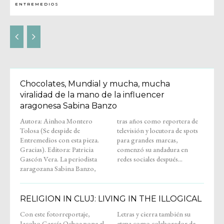
ENTREMEDIOS
Chocolates, Mundial y mucha, mucha
viralidad de la mano de la influencer
aragonesa Sabina Banzo
Autora: Ainhoa Montero
tras años como reportera de
Tolosa (Se despide de
televisión y locutora de spots
Entremedios con esta pieza.
para grandes marcas,
Gracias). Editora: Patricia
comenzó su andadura en
Gascón Vera. La periodista
redes sociales después...
zaragozana Sabina Banzo,
RELIGION IN CLUJ: LIVING IN THE ILLOGICAL
Con este fotorreportaje,
Letras y cierra también su
Jacobo García Ochoa pone el
etapa como colaborador de