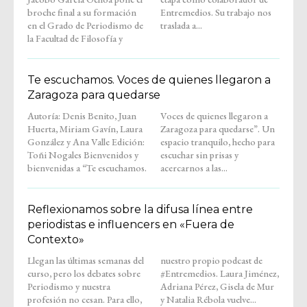
broche final a su formación
Entremedios. Su trabajo nos
en el Grado de Periodismo de
traslada a...
la Facultad de Filosofía y
Te escuchamos. Voces de quienes llegaron a
Zaragoza para quedarse
Autoría: Denis Benito, Juan
Voces de quienes llegaron a
Huerta, Miriam Gavín, Laura
Zaragoza para quedarse”. Un
González y Ana Valle Edición:
espacio tranquilo, hecho para
Toñi Nogales Bienvenidos y
escuchar sin prisas y
bienvenidas a “Te escuchamos.
acercarnos a las...
Reflexionamos sobre la difusa línea entre
periodistas e influencers en «Fuera de
Contexto»
Llegan las últimas semanas del
nuestro propio podcast de
curso, pero los debates sobre
#Entremedios. Laura Jiménez,
Periodismo y nuestra
Adriana Pérez, Gisela de Mur
profesión no cesan. Para ello,
y Natalia Rébola vuelve...