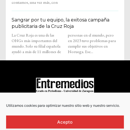
contamos, una vez más, con
Sangrar por tu equipo, la exitosa campaña
publicitaria de la Cruz Roja
La Cruz Roja es una de las
personas en el mundo, pero
ONGs más importantes del
en 2023 tuvo problemas para
mundo. Solo su filial española
cumplir sus objetivos en
ayudó a más de 11 millones de
Noruega. Ese...
COPYRIGHT © 2022
Utilizamos cookies para optimizar nuestro sitio web y nuestro servicio.
Acepto