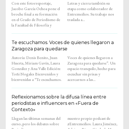
Con este fotorreportaje,
Letras y cierra también su
Jacobo García Ochoa pone el
etapa como colaborador de
broche final a su formación
Entremedios. Su trabajo nos
en el Grado de Periodismo de
traslada a...
la Facultad de Filosofía y
Te escuchamos. Voces de quienes llegaron a
Zaragoza para quedarse
Autoría: Denis Benito, Juan
Voces de quienes llegaron a
Huerta, Miriam Gavín, Laura
Zaragoza para quedarse”. Un
González y Ana Valle Edición:
espacio tranquilo, hecho para
Toñi Nogales Bienvenidos y
escuchar sin prisas y
bienvenidas a “Te escuchamos.
acercarnos a las...
Reflexionamos sobre la difusa línea entre
periodistas e influencers en «Fuera de
Contexto»
Llegan las últimas semanas del
nuestro propio podcast de
curso, pero los debates sobre
#Entremedios. Laura Jiménez,