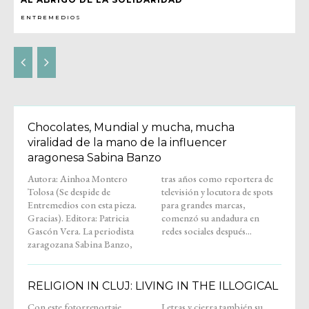
ENTREMEDIOS
Chocolates, Mundial y mucha, mucha
viralidad de la mano de la influencer
aragonesa Sabina Banzo
Autora: Ainhoa Montero
tras años como reportera de
Tolosa (Se despide de
televisión y locutora de spots
Entremedios con esta pieza.
para grandes marcas,
Gracias). Editora: Patricia
comenzó su andadura en
Gascón Vera. La periodista
redes sociales después...
zaragozana Sabina Banzo,
RELIGION IN CLUJ: LIVING IN THE ILLOGICAL
Con este fotorreportaje,
Letras y cierra también su