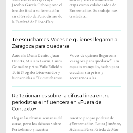
Jacobo García Ochoa pone el
etapa como colaborador de
broche final a su formación
Entremedios. Su trabajo nos
en el Grado de Periodismo de
traslada a...
la Facultad de Filosofía y
Te escuchamos. Voces de quienes llegaron a
Zaragoza para quedarse
Autoría: Denis Benito, Juan
Voces de quienes llegaron a
Huerta, Miriam Gavín, Laura
Zaragoza para quedarse”. Un
González y Ana Valle Edición:
espacio tranquilo, hecho para
Toñi Nogales Bienvenidos y
escuchar sin prisas y
bienvenidas a “Te escuchamos.
acercarnos a las...
Reflexionamos sobre la difusa línea entre
periodistas e influencers en «Fuera de
Contexto»
Llegan las últimas semanas del
nuestro propio podcast de
curso, pero los debates sobre
#Entremedios. Laura Jiménez,
Periodismo y nuestra
Adriana Pérez, Gisela de Mur