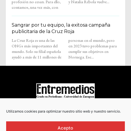
profesión no cesan. Para ello,
y Natalia Rébola vuelve...
contamos, una vez más, con
Sangrar por tu equipo, la exitosa campaña
publicitaria de la Cruz Roja
La Cruz Roja es una de las
personas en el mundo, pero
ONGs más importantes del
en 2023 tuvo problemas para
mundo. Solo su filial española
cumplir sus objetivos en
ayudó a más de 11 millones de
Noruega. Ese...
COPYRIGHT © 2022
Utilizamos cookies para optimizar nuestro sitio web y nuestro servicio.
Acepto