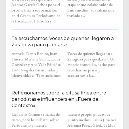
Jacobo García Ochoa pone el
etapa como colaborador de
broche final a su formación
Entremedios. Su trabajo nos
en el Grado de Periodismo de
traslada a...
la Facultad de Filosofía y
Te escuchamos. Voces de quienes llegaron a
Zaragoza para quedarse
Autoría: Denis Benito, Juan
Voces de quienes llegaron a
Huerta, Miriam Gavín, Laura
Zaragoza para quedarse”. Un
González y Ana Valle Edición:
espacio tranquilo, hecho para
Toñi Nogales Bienvenidos y
escuchar sin prisas y
bienvenidas a “Te escuchamos.
acercarnos a las...
Reflexionamos sobre la difusa línea entre
periodistas e influencers en «Fuera de
Contexto»
Llegan las últimas semanas del
nuestro propio podcast de
curso, pero los debates sobre
#Entremedios. Laura Jiménez,
Periodismo y nuestra
Adriana Pérez, Gisela de Mur