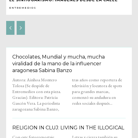
ENTREMEDIOS
Chocolates, Mundial y mucha, mucha
viralidad de la mano de la influencer
aragonesa Sabina Banzo
Autora: Ainhoa Montero
tras años como reportera de
Tolosa (Se despide de
televisión y locutora de spots
Entremedios con esta pieza.
para grandes marcas,
Gracias). Editora: Patricia
comenzó su andadura en
Gascón Vera. La periodista
redes sociales después...
zaragozana Sabina Banzo,
RELIGION IN CLUJ: LIVING IN THE ILLOGICAL
Con este fotorreportaje,
Letras y cierra también su