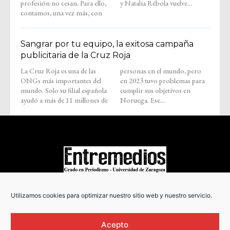
profesión no cesan. Para ello,
y Natalia Rébola vuelve...
contamos, una vez más, con
Sangrar por tu equipo, la exitosa campaña
publicitaria de la Cruz Roja
La Cruz Roja es una de las
personas en el mundo, pero
ONGs más importantes del
en 2023 tuvo problemas para
mundo. Solo su filial española
cumplir sus objetivos en
ayudó a más de 11 millones de
Noruega. Ese...
COPYRIGHT © 2022
Utilizamos cookies para optimizar nuestro sitio web y nuestro servicio.
Acepto