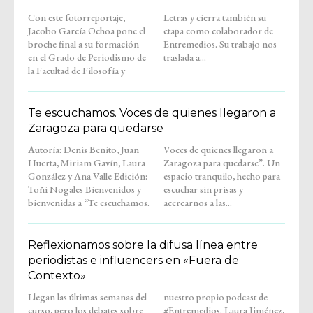
Con este fotorreportaje,
Letras y cierra también su
Jacobo García Ochoa pone el
etapa como colaborador de
broche final a su formación
Entremedios. Su trabajo nos
en el Grado de Periodismo de
traslada a...
la Facultad de Filosofía y
Te escuchamos. Voces de quienes llegaron a
Zaragoza para quedarse
Autoría: Denis Benito, Juan
Voces de quienes llegaron a
Huerta, Miriam Gavín, Laura
Zaragoza para quedarse”. Un
González y Ana Valle Edición:
espacio tranquilo, hecho para
Toñi Nogales Bienvenidos y
escuchar sin prisas y
bienvenidas a “Te escuchamos.
acercarnos a las...
Reflexionamos sobre la difusa línea entre
periodistas e influencers en «Fuera de
Contexto»
Llegan las últimas semanas del
nuestro propio podcast de
curso, pero los debates sobre
#Entremedios. Laura Jiménez,