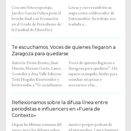
Con este fotorreportaje,
Letras y cierra también su
Jacobo García Ochoa pone el
etapa como colaborador de
broche final a su formación
Entremedios. Su trabajo nos
en el Grado de Periodismo de
traslada a...
la Facultad de Filosofía y
Te escuchamos. Voces de quienes llegaron a
Zaragoza para quedarse
Autoría: Denis Benito, Juan
Voces de quienes llegaron a
Huerta, Miriam Gavín, Laura
Zaragoza para quedarse”. Un
González y Ana Valle Edición:
espacio tranquilo, hecho para
Toñi Nogales Bienvenidos y
escuchar sin prisas y
bienvenidas a “Te escuchamos.
acercarnos a las...
Reflexionamos sobre la difusa línea entre
periodistas e influencers en «Fuera de
Contexto»
Llegan las últimas semanas del
nuestro propio podcast de
curso, pero los debates sobre
#Entremedios. Laura Jiménez,