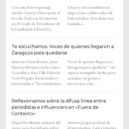
Con este fotorreportaje,
Letras y cierra también su
Jacobo García Ochoa pone el
etapa como colaborador de
broche final a su formación
Entremedios. Su trabajo nos
en el Grado de Periodismo de
traslada a...
la Facultad de Filosofía y
Te escuchamos. Voces de quienes llegaron a
Zaragoza para quedarse
Autoría: Denis Benito, Juan
Voces de quienes llegaron a
Huerta, Miriam Gavín, Laura
Zaragoza para quedarse”. Un
González y Ana Valle Edición:
espacio tranquilo, hecho para
Toñi Nogales Bienvenidos y
escuchar sin prisas y
bienvenidas a “Te escuchamos.
acercarnos a las...
Reflexionamos sobre la difusa línea entre
periodistas e influencers en «Fuera de
Contexto»
Llegan las últimas semanas del
nuestro propio podcast de
curso, pero los debates sobre
#Entremedios. Laura Jiménez,