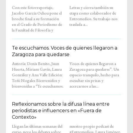
Con este fotorreportaje,
Letras y cierra también su
Jacobo García Ochoa pone el
etapa como colaborador de
broche final a su formación
Entremedios. Su trabajo nos
en el Grado de Periodismo de
traslada a...
la Facultad de Filosofía y
Te escuchamos. Voces de quienes llegaron a
Zaragoza para quedarse
Autoría: Denis Benito, Juan
Voces de quienes llegaron a
Huerta, Miriam Gavín, Laura
Zaragoza para quedarse”. Un
González y Ana Valle Edición:
espacio tranquilo, hecho para
Toñi Nogales Bienvenidos y
escuchar sin prisas y
bienvenidas a “Te escuchamos.
acercarnos a las...
Reflexionamos sobre la difusa línea entre
periodistas e influencers en «Fuera de
Contexto»
Llegan las últimas semanas del
nuestro propio podcast de
curso, pero los debates sobre
#Entremedios. Laura Jiménez,